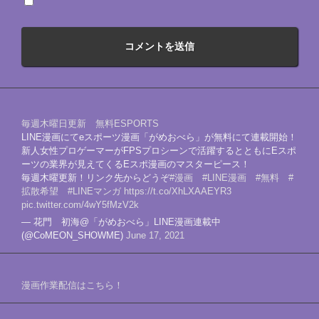
毎週木曜日更新 無料ESPORTS
LINE漫画にてeスポーツ漫画「がめおべら」が無料にて連載開始！
新人女性プロゲーマーがFPSプロシーンで活躍するとともにEスポ
ーツの業界が見えてくるEスポ漫画のマスターピース！
毎週木曜更新！リンク先からどうぞ
#漫画
#LINE漫画
#無料
#
拡散希望
#LINEマンガ
https://t.co/XhLXAAEYR3
pic.twitter.com/4wY5fMzV2k
— 花門 初海@「がめおべら」LINE漫画連載中
(@CoMEON_SHOWME)
June 17, 2021
漫画作業配信はこちら！