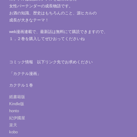
女性バーテンダーの成長物語です。
お酒の知識、歴史はもちろんのこと、源ヒカルの
成長が大きなテーマ！
web漫画連載で、最新話は無料にて購読できますので、
１，２巻を購入してぜひおってくださいね
コミック情報 以下リンク先でお求めください
「カクテル漫画」
カクテル１巻
紙書籍版
Kindle版
honto
紀伊國屋
楽天
kobo