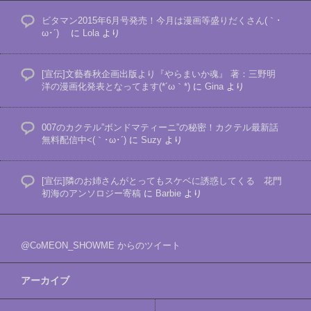
ビタマン2015年6月号発売！今月は漫画等盛りだくさん(｀･
ω･´)ゞ
に
Lola
より
[宣伝]文藝春秋企画出版より『やらまいか魂』 著：三野明
洋の漫画化発表となってます(*´ω｀*)
に
Gina
より
007のカクテル”ボンドマティーニ”の秘密！カクテル最新話
無料配信中<(｀･ω･´)
に
Suzy
より
[宣伝]隣のお姉さんがとってもスケベに誘惑してくる 花門
初海のアンソロジー寄稿
に
Barbie
より
@CoMEON_SHOWME からのツイート
アーカイブ