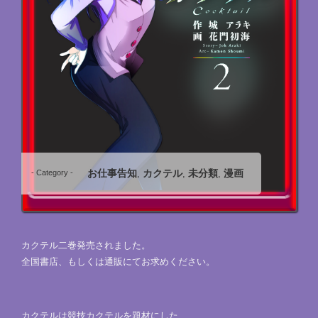
お仕事告知
カクテル
未分類
漫画
- Category -
,
,
,
カクテル二巻発売されました。
全国書店、もしくは通販にてお求めください。
カクテルは競技カクテルを題材にした