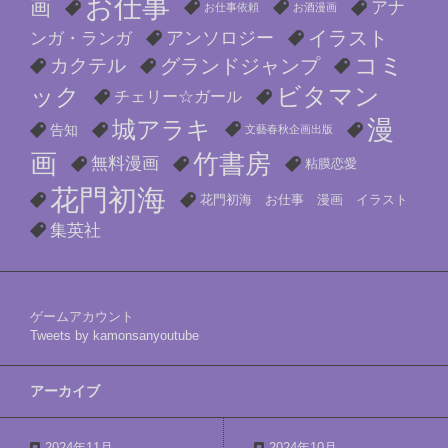
お仕事
画
アナ
お仕事依頼
お酒漫画
イラスト
アンソロジー
ンガ・ランガ
コミ
カクテル
グランドジャンプ
ビタマン
ック
チェリー☆ガール
漫
城アラキ
告知
文藝春秋企画出版
画
竹書房
無料漫画
粘膜恋愛
花門初海
花門初海 お仕事 漫画 イラスト
集英社
ゲームアカウント
Tweets by kamonsanyoutube
アーカイブ
2024年11月
2024年10月