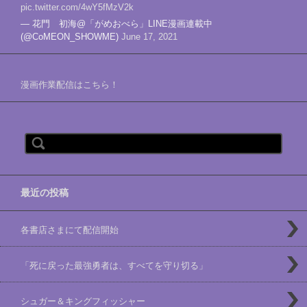
pic.twitter.com/4wY5fMzV2k
— 花門 初海@「がめおべら」LINE漫画連載中
(@CoMEON_SHOWME)
June 17, 2021
漫画作業配信はこちら！
検索:
最近の投稿
各書店さまにて配信開始
「死に戻った最強勇者は、すべてを守り切る」
シュガー＆キングフィッシャー