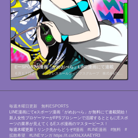
EーSPORTS漫画「がめおべら」LINE漫画にて連載
６月１７日より インプレスホールディングスグループ 株式会社ICE様より無料のEーSPORTS漫画が開始されます。プロスポーツを扱った漫画となっております 詳細はしばらくおまちください
毎週木曜日更新 無料ESPORTS
LINE漫画にてeスポーツ漫画「がめおべら」が無料にて連載開始！
新人女性プロゲーマーがFPSプロシーンで活躍するとともにEスポ
ーツの業界が見えてくるEスポ漫画のマスターピース！
毎週木曜更新！リンク先からどうぞ
#漫画
#LINE漫画
#無料
#
拡散希望
#LINEマンガ
https://t.co/XhLXAAEYR3