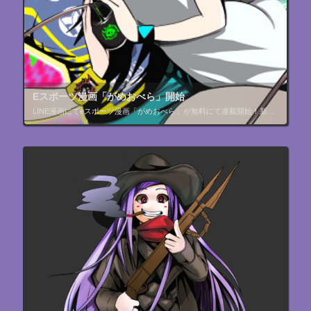
Eスポーツ漫画「がめおべら」開始
LINE漫画にてeスポーツ漫画「がめおべら」が無料にて連載開始！新人女性プロゲーマーがFPSプロシーンで活躍するとともにEスポーツの業界が見えてくるEスポ漫画のマスターピース！毎週木曜更新！リンク先からどうぞ#漫画 #L […]