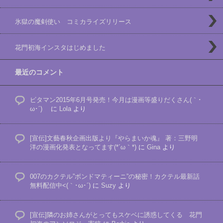
氷獄の魔剣使い コミカライズリリース
花門初海インスタはじめました
最近のコメント
ビタマン2015年6月号発売！今月は漫画等盛りだくさん(｀･
ω･´)ゞ
に
Lola
より
[宣伝]文藝春秋企画出版より『やらまいか魂』 著：三野明
洋の漫画化発表となってます(*´ω｀*)
に
Gina
より
007のカクテル”ボンドマティーニ”の秘密！カクテル最新話
無料配信中<(｀･ω･´)
に
Suzy
より
[宣伝]隣のお姉さんがとってもスケベに誘惑してくる 花門