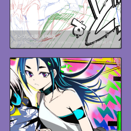
インプレス版 LINE版
LINE漫画にてeスポーツ漫画「がめおべら」が無料にて連載開始！毎週木曜更新！リンク先からどうぞ #漫画 #LINE漫画 #無料 #拡散希望 #LINEマンガ インプレス版 https://bit.ly/3j3gvv […]