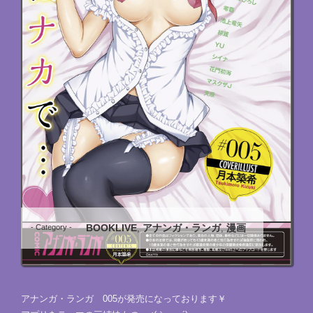
BOOKLIVE
アナンガ・ランガ
漫画
- Category -
,
,
アナンガ・ランガ 005が発売になっております￥