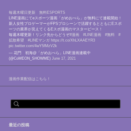
毎週木曜日更新 無料ESPORTS
LINE漫画にてeスポーツ漫画「がめおべら」が無料にて連載開始！
新人女性プロゲーマーがFPSプロシーンで活躍するとともにEスポ
ーツの業界が見えてくるEスポ漫画のマスターピース！
毎週木曜更新！リンク先からどうぞ
#漫画
#LINE漫画
#無料
#
拡散希望
#LINEマンガ
https://t.co/XhLXAAEYR3
pic.twitter.com/4wY5fMzV2k
— 花門 初海@「がめおべら」LINE漫画連載中
(@CoMEON_SHOWME)
June 17, 2021
漫画作業配信はこちら！
検索:
最近の投稿