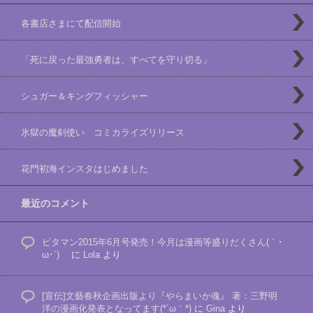
各書店さまにて配信開始
「死に戻った最強勇者は、すべてを守り切る」
シュガー＆キングフィッシャー
氷獄の魔剣使い コミカライズリリース
花門初海インスタはじめました
最近のコメント
ビタマン2015年6月号発売！今月は漫画等盛りだくさん(｀･
ω･´)ゞ
に
Lola
より
[宣伝]文藝春秋企画出版より『やらまいか魂』 著：三野明
洋の漫画化発表となってます(*´ω｀*)
に
Gina
より