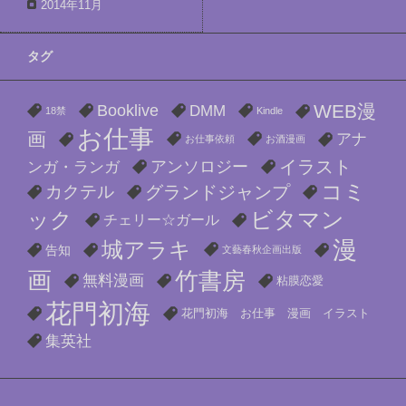
2014年11月
タグ
WEB漫
Booklive
DMM
18禁
Kindle
お仕事
画
アナ
お仕事依頼
お酒漫画
イラスト
アンソロジー
ンガ・ランガ
コミ
カクテル
グランドジャンプ
ビタマン
ック
チェリー☆ガール
漫
城アラキ
告知
文藝春秋企画出版
画
竹書房
無料漫画
粘膜恋愛
花門初海
花門初海 お仕事 漫画 イラスト
集英社