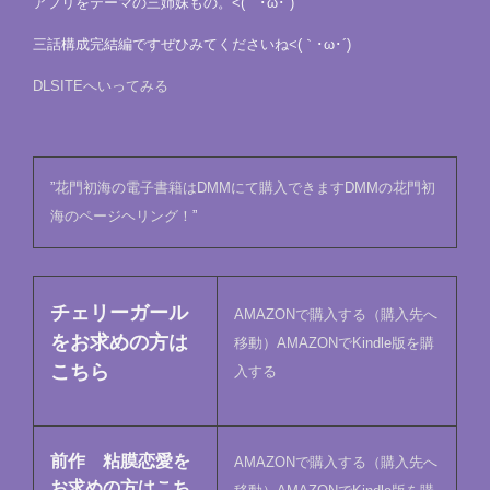
アプリをテーマの三姉妹もの。<(｀･ω･´)
三話構成完結編ですぜひみてくださいね<(｀･ω･´)
DLSITEへいってみる
”
花門初海の電子書籍は
DMMにて購入できます
DMMの花門初
海のページヘリング！
”
チェリーガール
AMAZONで購入する（購入先へ
をお求めの方は
移動）
AMAZONでKindle版を購
こちら
入する
前作 粘膜恋愛を
AMAZONで購入する（購入先へ
お求めの方はこち