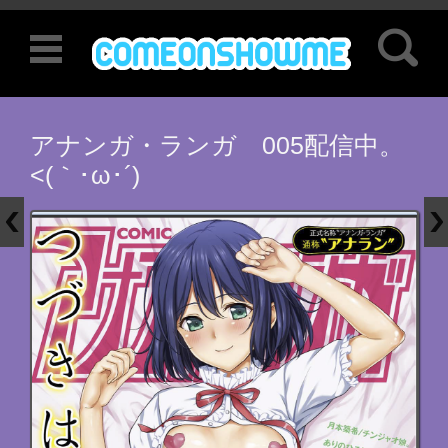
検索:
コンテンツに移動
アナンガ・ランガ 005配信中。
<(｀･ω･´)