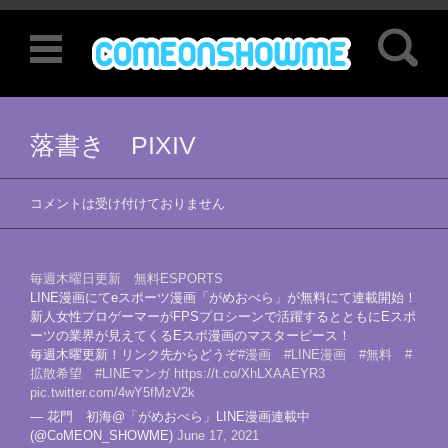
検索:
コンテンツに移動
落書き PIXIV
コメントは受け付けておりません
毎週木曜日更新 無料ESPORTS
LINE漫画にてeスポーツ漫画「がめおべら」が無料にて連載開始！
新人女性プロゲーマーがFPSプロシーンで活躍するとともにEスポ
ーツの業界が見えてくるEスポ漫画のマスターピース！
毎週木曜更新！リンク先からどうぞ
#漫画
#LINE漫画
#無料
#
拡散希望
#LINEマンガ
https://t.co/XhLXAAEYR3
pic.twitter.com/4wY5fMzV2k
— 花門 初海@「がめおべら」LINE漫画連載中
(@CoMEON_SHOWME)
June 17, 2021