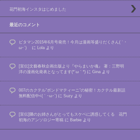
花門初海インスタはじめました
最近のコメント
ビタマン2015年6月号発売！今月は漫画等盛りだくさん(｀･
ω･´)ゞ
に
Lola
より
[宣伝]文藝春秋企画出版より『やらまいか魂』 著：三野明
洋の漫画化発表となってます(*´ω｀*)
に
Gina
より
007のカクテル”ボンドマティーニ”の秘密！カクテル最新話
無料配信中<(｀･ω･´)
に
Suzy
より
[宣伝]隣のお姉さんがとってもスケベに誘惑してくる 花門
初海のアンソロジー寄稿
に
Barbie
より