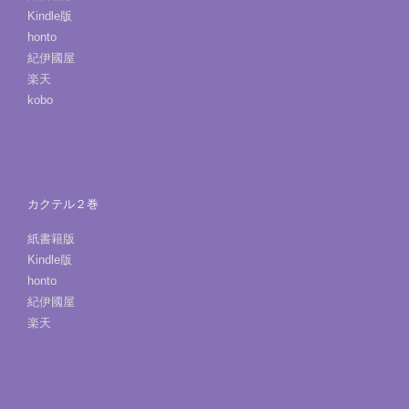
Kindle版
honto
紀伊國屋
楽天
kobo
カクテル２巻
紙書籍版
Kindle版
honto
紀伊國屋
楽天