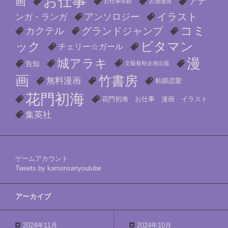
お仕事
画
アナ
お仕事依頼
お酒漫画
イラスト
アンソロジー
ンガ・ランガ
コミ
カクテル
グランドジャンプ
ビタマン
ック
チェリー☆ガール
漫
城アラキ
告知
文藝春秋企画出版
画
竹書房
無料漫画
粘膜恋愛
花門初海
花門初海 お仕事 漫画 イラスト
集英社
ゲームアカウント
Tweets by kamonsanyoutube
アーカイブ
2024年11月
2024年10月