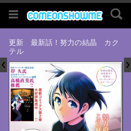
検索:
コンテンツに移動
更新 最新話！努力の結晶 カク
テル