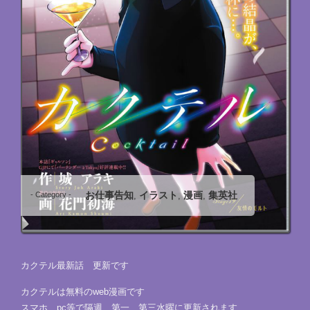
お仕事告知
イラスト
漫画
集英社
- Category -
,
,
,
カクテル最新話 更新です
カクテルは無料のweb漫画です
スマホ、pc等で隔週 第一、第三水曜に更新されます