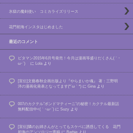
氷獄の魔剣使い コミカライズリリース
花門初海インスタはじめました
最近のコメント
ビタマン2015年6月号発売！今月は漫画等盛りだくさん(｀･
ω･´)ゞ
に
Lola
より
[宣伝]文藝春秋企画出版より『やらまいか魂』 著：三野明
洋の漫画化発表となってます(*´ω｀*)
に
Gina
より
007のカクテル”ボンドマティーニ”の秘密！カクテル最新話
無料配信中<(｀･ω･´)
に
Suzy
より
[宣伝]隣のお姉さんがとってもスケベに誘惑してくる 花門
初海のアンソロジー寄稿
に
Barbie
より