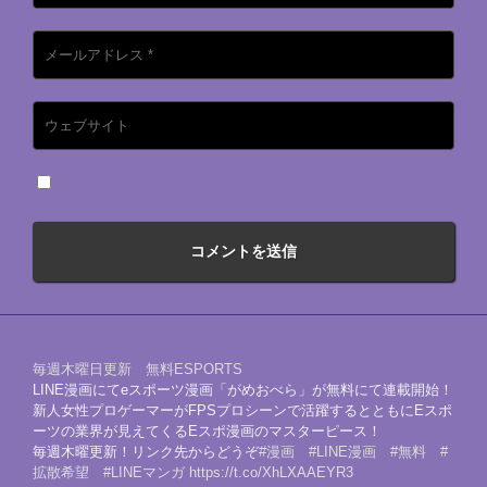
毎週木曜日更新 無料ESPORTS
LINE漫画にてeスポーツ漫画「がめおべら」が無料にて連載開始！
新人女性プロゲーマーがFPSプロシーンで活躍するとともにEスポ
ーツの業界が見えてくるEスポ漫画のマスターピース！
毎週木曜更新！リンク先からどうぞ
#漫画
#LINE漫画
#無料
#
拡散希望
#LINEマンガ
https://t.co/XhLXAAEYR3