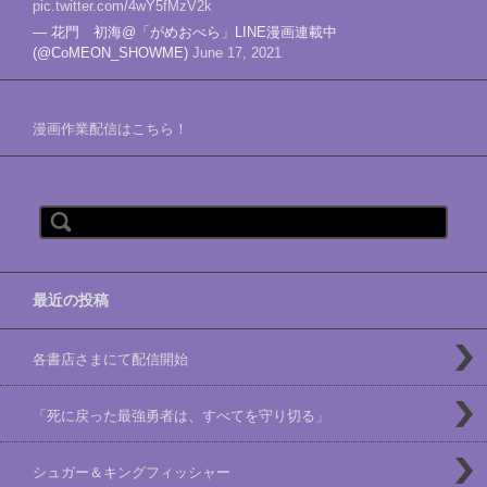
pic.twitter.com/4wY5fMzV2k
— 花門 初海@「がめおべら」LINE漫画連載中
(@CoMEON_SHOWME)
June 17, 2021
漫画作業配信はこちら！
検索:
最近の投稿
各書店さまにて配信開始
「死に戻った最強勇者は、すべてを守り切る」
シュガー＆キングフィッシャー