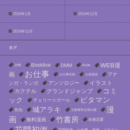
2015年1月
2014年12月
2014年11月
タグ
WEB漫
Booklive
DMM
18禁
Kindle
お仕事
画
アナ
お仕事依頼
お酒漫画
イラスト
アンソロジー
ンガ・ランガ
コミ
カクテル
グランドジャンプ
ビタマン
ック
チェリー☆ガール
漫
城アラキ
告知
文藝春秋企画出版
画
竹書房
無料漫画
粘膜恋愛
花門初海
花門初海 お仕事 漫画 イラスト