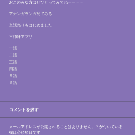
おこのみな方はぜひとってみてねーー＝＝
アナンガランガ見てみる
単話売りもはじめました
三姉妹アプリ
一話
二話
三話
四話
５話
６話
コメントを残す
メールアドレスが公開されることはありません。
*
が付いている
欄は必須項目です