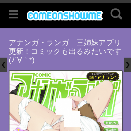
検索:
コンテンツに移動
アナンガ・ランガ 三姉妹アプリ
更新！コミックも出るみたいです
(ﾉ´∀｀*)