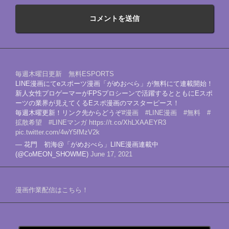
毎週木曜日更新 無料ESPORTS
LINE漫画にてeスポーツ漫画「がめおべら」が無料にて連載開始！
新人女性プロゲーマーがFPSプロシーンで活躍するとともにEスポ
ーツの業界が見えてくるEスポ漫画のマスターピース！
毎週木曜更新！リンク先からどうぞ
#漫画
#LINE漫画
#無料
#
拡散希望
#LINEマンガ
https://t.co/XhLXAAEYR3
pic.twitter.com/4wY5fMzV2k
— 花門 初海@「がめおべら」LINE漫画連載中
(@CoMEON_SHOWME)
June 17, 2021
漫画作業配信はこちら！