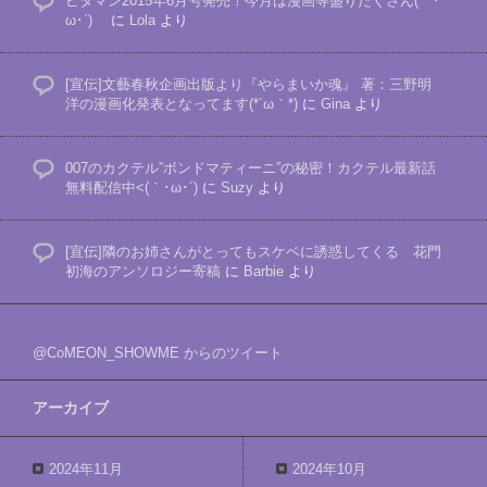
ビタマン2015年6月号発売！今月は漫画等盛りだくさん(｀･
ω･´)ゞ
に
Lola
より
[宣伝]文藝春秋企画出版より『やらまいか魂』 著：三野明
洋の漫画化発表となってます(*´ω｀*)
に
Gina
より
007のカクテル”ボンドマティーニ”の秘密！カクテル最新話
無料配信中<(｀･ω･´)
に
Suzy
より
[宣伝]隣のお姉さんがとってもスケベに誘惑してくる 花門
初海のアンソロジー寄稿
に
Barbie
より
@CoMEON_SHOWME からのツイート
アーカイブ
2024年11月
2024年10月