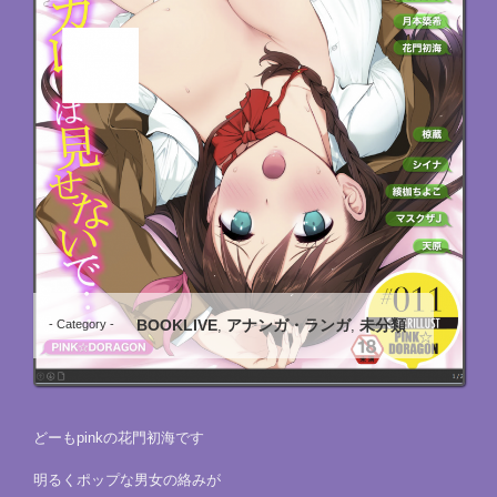
BOOKLIVE
アナンガ・ランガ
未分類
- Category -
,
,
どーもpinkの花門初海です
明るくポップな男女の絡みが